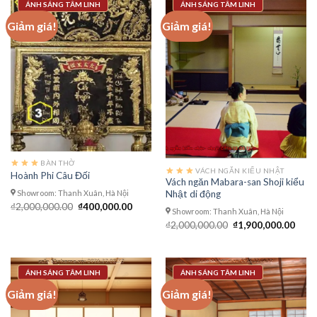
ÁNH SÁNG TÂM LINH
ÁNH SÁNG TÂM LINH
Giảm giá!
Giảm giá!
BÀN THỜ
VÁCH NGĂN KIỂU NHẬT
Hoành Phi Câu Đối
Vách ngăn Mabara-san Shoji kiểu
Showroom: Thanh Xuân, Hà Nội
Nhật di động
Giá
Giá
₫
2,000,000.00
₫
400,000.00
Showroom: Thanh Xuân, Hà Nội
gốc
hiện
là:
tại
Giá
Giá
₫
2,000,000.00
₫
1,900,000.00
₫2,000,000.00.
là:
gốc
hiện
₫400,000.00.
là:
tại
₫2,000,000.00.
là:
₫1,9
ÁNH SÁNG TÂM LINH
ÁNH SÁNG TÂM LINH
Giảm giá!
Giảm giá!