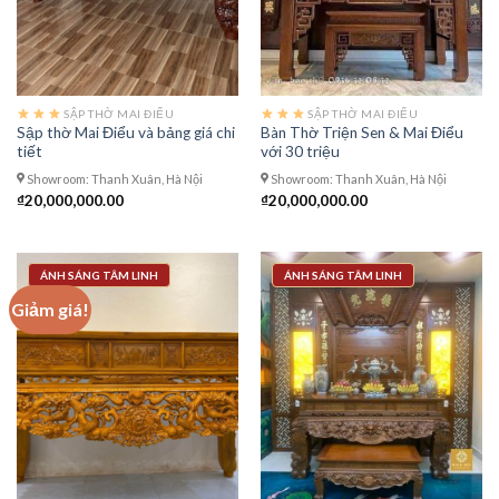
SẬP THỜ MAI ĐIỂU
SẬP THỜ MAI ĐIỂU
Sập thờ Mai Điểu và bảng giá chi
Bàn Thờ Triện Sen & Mai Điểu
tiết
với 30 triệu
Showroom: Thanh Xuân, Hà Nội
Showroom: Thanh Xuân, Hà Nội
₫
20,000,000.00
₫
20,000,000.00
ÁNH SÁNG TÂM LINH
ÁNH SÁNG TÂM LINH
Giảm giá!