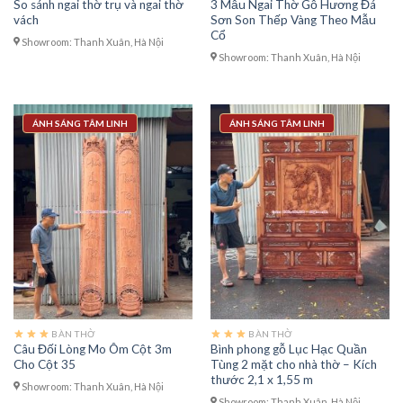
So sánh ngai thờ trụ và ngai thờ
3 Mẫu Ngai Thờ Gỗ Hương Đá
vách
Sơn Son Thếp Vàng Theo Mẫu
Cổ
Showroom: Thanh Xuân, Hà Nội
Showroom: Thanh Xuân, Hà Nội
ÁNH SÁNG TÂM LINH
ÁNH SÁNG TÂM LINH
BÀN THỜ
BÀN THỜ
Câu Đối Lòng Mo Ôm Cột 3m
Bình phong gỗ Lục Hạc Quần
Cho Cột 35
Tùng 2 mặt cho nhà thờ – Kích
thước 2,1 x 1,55 m
Showroom: Thanh Xuân, Hà Nội
Showroom: Thanh Xuân, Hà Nội