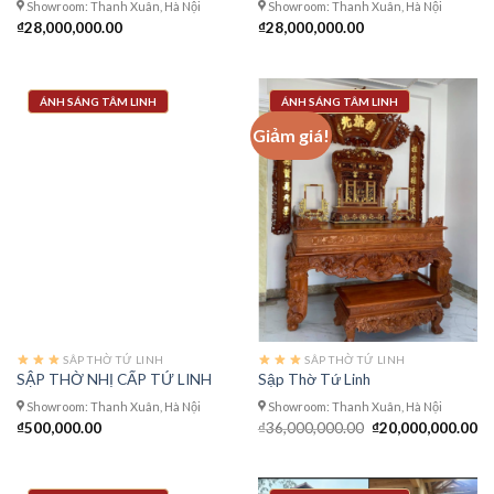
Showroom: Thanh Xuân, Hà Nội
Showroom: Thanh Xuân, Hà Nội
₫
28,000,000.00
₫
28,000,000.00
ÁNH SÁNG TÂM LINH
ÁNH SÁNG TÂM LINH
Giảm giá!
SÂP THỜ TỨ LINH
SÂP THỜ TỨ LINH
SẬP THỜ NHỊ CẤP TỨ LINH
Sập Thờ Tứ Linh
Showroom: Thanh Xuân, Hà Nội
Showroom: Thanh Xuân, Hà Nội
Giá
Gi
₫
500,000.00
₫
36,000,000.00
₫
20,000,000.00
gốc
hi
là:
tạ
₫36,000,000.00.
là:
₫2