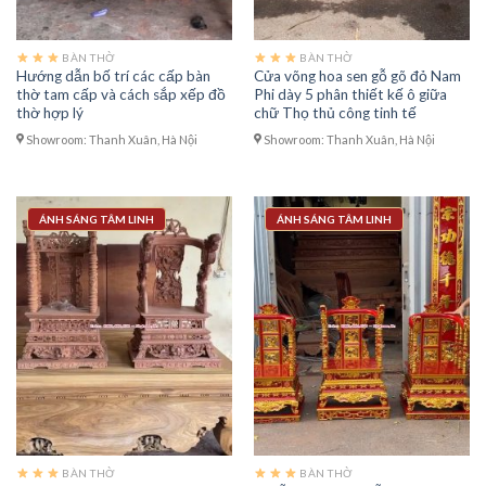
BÀN THỜ
BÀN THỜ
Hướng dẫn bố trí các cấp bàn
Cửa võng hoa sen gỗ gõ đỏ Nam
thờ tam cấp và cách sắp xếp đồ
Phi dày 5 phân thiết kế ô giữa
thờ hợp lý
chữ Thọ thủ công tinh tế
Showroom: Thanh Xuân, Hà Nội
Showroom: Thanh Xuân, Hà Nội
ÁNH SÁNG TÂM LINH
ÁNH SÁNG TÂM LINH
BÀN THỜ
BÀN THỜ