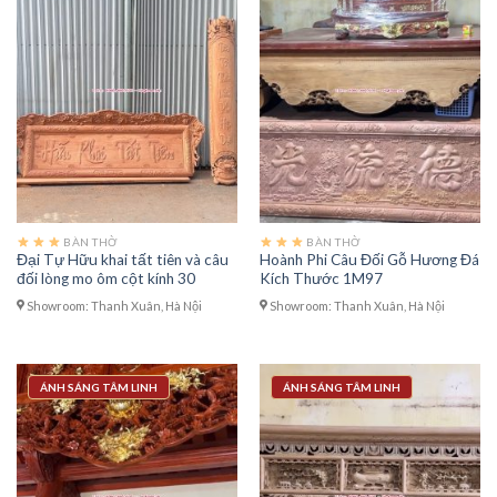
BÀN THỜ
BÀN THỜ
Đại Tự Hữu khai tất tiên và câu
Hoành Phi Câu Đối Gỗ Hương Đá
đối lòng mo ôm cột kính 30
Kích Thước 1M97
Showroom: Thanh Xuân, Hà Nội
Showroom: Thanh Xuân, Hà Nội
ÁNH SÁNG TÂM LINH
ÁNH SÁNG TÂM LINH