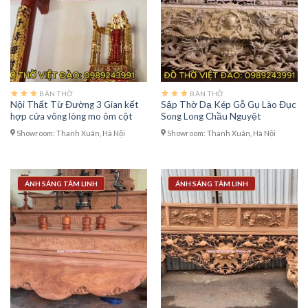
BÀN THỜ
BÀN THỜ
Nội Thất Từ Đường 3 Gian kết
Sập Thờ Dạ Kép Gỗ Gụ Lào Đục
hợp cửa võng lòng mo ôm cột
Song Long Chầu Nguyệt
Showroom: Thanh Xuân, Hà Nội
Showroom: Thanh Xuân, Hà Nội
ÁNH SÁNG TÂM LINH
ÁNH SÁNG TÂM LINH