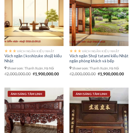
VÁCH NGĂN KIỂU NHẬT
VÁCH NGĂN KIỂU NHẬT
Vách ngăn ( koshizuke shoji) kiểu
Vách ngăn Shoji tatami kiểu Nhật
Nhật
ngăn phòng khách và bếp
Showroom: Thanh Xuân, Hà Nội
Showroom: Thanh Xuân, Hà Nội
Giá
Giá
Giá
Giá
₫
2,000,000.00
₫
1,900,000.00
₫
2,000,000.00
₫
1,900,000.00
gốc
hiện
gốc
hiện
là:
tại
là:
tại
₫2,000,000.00.
là:
₫2,000,000.00.
là:
₫1,900,000.00.
₫1,9
ÁNH SÁNG TÂM LINH
ÁNH SÁNG TÂM LINH