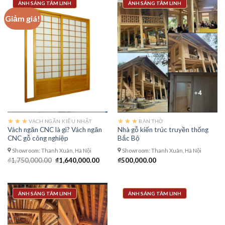
ÁNH SÁNG TÂM LINH
ÁNH SÁNG TÂM LINH
Giảm giá!
VÁCH NGĂN KIỂU NHẬT
BÀN THỜ
Vách ngăn CNC là gì? Vách ngăn
Nhà gỗ kiến trúc truyền thống
CNC gỗ công nghiệp
Bắc Bộ
Showroom: Thanh Xuân, Hà Nội
Showroom: Thanh Xuân, Hà Nội
Giá
Giá
₫
1,750,000.00
₫
1,640,000.00
₫
500,000.00
gốc
hiện
là:
tại
₫1,750,000.00.
là:
₫1,640,000.00.
ÁNH SÁNG TÂM LINH
ÁNH SÁNG TÂM LINH