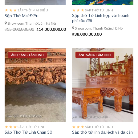
SẬP THỜ MAI ĐIỂU
SÂP THỜ TỨ LINH
Sập thờ Tứ Linh hợp với hoành
Sập Thờ Mai Điểu
phi câu đối
Showroom: Thanh Xuân, Hà Nội
Showroom: Thanh Xuân, Hà Nội
Giá
Giá
₫
15,000,000.00
₫
14,000,000.00
gốc
hiện
₫
38,000,000.00
là:
tại
₫15,000,000.00.
là:
₫14,000,000.00.
ÁNH SÁNG TÂM LINH
ÁNH SÁNG TÂM LINH
SÂP THỜ TỨ LINH
SÂP THỜ TỨ LINH
Sập Thờ Tứ Linh Chân 30
Sập thờ tứ linh dạ lệch và dạ cân