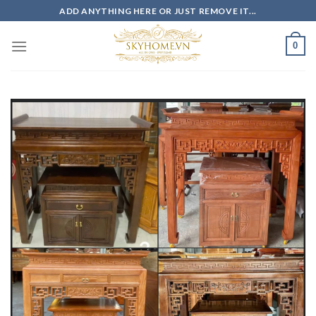
Skip
ADD ANYTHING HERE OR JUST REMOVE IT...
to
content
0