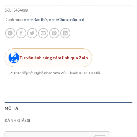
SKU:
5454ggg
Danh mục:
⭐️ ⭐️ ⭐️ Bàn thờ
,
⭐️ ⭐️ ⭐️Chưa phân loại
Tư vấn ánh sáng tâm linh qua Zalo
📍 Trực tiếp bởi
Nghệ nhân Sơn Vũ
- Thanh Xuân, Hà Nội
MÔ TẢ
ĐÁNH GIÁ (0)