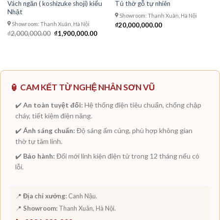
Vách ngăn ( koshizuke shoji) kiểu
Tủ thờ gỗ tự nhiên
Nhật
Showroom: Thanh Xuân, Hà Nội
Showroom: Thanh Xuân, Hà Nội
₫
20,000,000.00
Giá
Giá
₫
2,000,000.00
₫
1,900,000.00
gốc
hiện
là:
tại
₫2,000,000.00.
là:
₫1,900,000.00.
🏮 CAM KẾT TỪ NGHỆ NHÂN SƠN VŨ
✔️
An toàn tuyệt đối:
Hệ thống điện tiêu chuẩn, chống chập
cháy, tiết kiệm điện năng.
✔️
Ánh sáng chuẩn:
Độ sáng ấm cúng, phù hợp không gian
thờ tự tâm linh.
✔️
Bảo hành:
Đổi mới linh kiện điện tử trong 12 tháng nếu có
lỗi.
📍
Địa chỉ xưởng:
Canh Nậu.
📍
Showroom:
Thanh Xuân, Hà Nội.