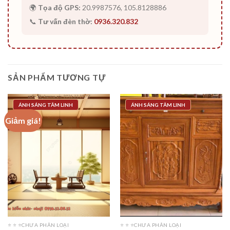
🌍
Tọa độ GPS:
20.9987576, 105.8128886
📞
Tư vấn đèn thờ:
0936.320.832
SẢN PHẨM TƯƠNG TỰ
ÁNH SÁNG TÂM LINH
ÁNH SÁNG TÂM LINH
Giảm giá!
⭐️ ⭐️ ⭐️CHƯA PHÂN LOẠI
⭐️ ⭐️ ⭐️CHƯA PHÂN LOẠI