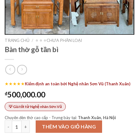
TRANG CHỦ
/
⭐️ ⭐️ ⭐️CHƯA PHÂN LOẠI
Bàn thờ gỗ tần bì
★★★★★
Kiểm định an toàn bởi Nghệ nhân Sơn Vũ (Thanh Xuân)
500,000.00
₫
💡 Giá tốt từ Nghệ nhân Sơn Vũ
Chuyên đèn thờ cao cấp - Trưng bày tại:
Thanh Xuân, Hà Nội
Bàn thờ gỗ tần bì số lượng
THÊM VÀO GIỎ HÀNG