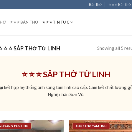
Bàn thờ
⭐️ ⭐️ ⭐️ Bàn thờ
THỜ
⭐️ ⭐️ ⭐️ BÀN THỜ
⭐️ ⭐️ ⭐️ TIN TỨC
Showing all 5 resu
️ ⭐️ ⭐️ SÂP THỜ TỨ LINH
⭐️ ⭐️ ⭐️ SÂP THỜ TỨ LINH
ại
kết hợp hệ thống ánh sáng tâm linh cao cấp. Cam kết chất lượng gỗ
Nghệ nhân Sơn Vũ.
NH SÁNG TÂM LINH
ÁNH SÁNG TÂM LINH