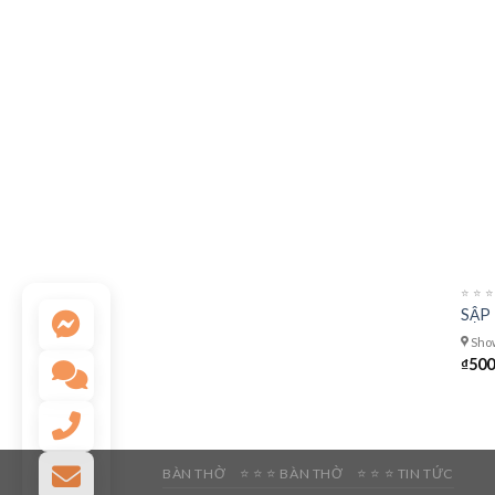
⭐️ ⭐️
SẬP
Show
₫
500
BÀN THỜ
⭐️ ⭐️ ⭐️ BÀN THỜ
⭐️ ⭐️ ⭐️ TIN TỨC