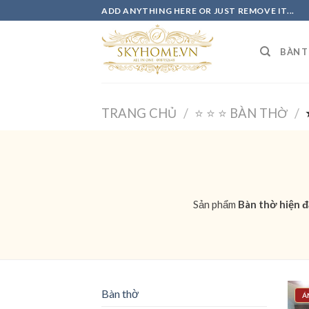
Skip
ADD ANYTHING HERE OR JUST REMOVE IT...
to
content
BÀN 
TRANG CHỦ
/
⭐️ ⭐️ ⭐️ BÀN THỜ
/
⭐
Sản phẩm
Bàn thờ hiện đ
Bàn thờ
Á