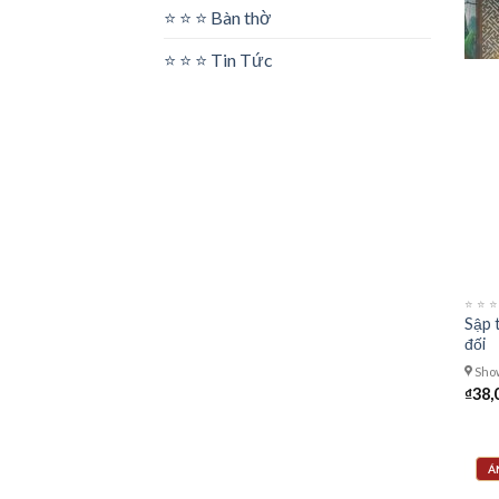
⭐️ ⭐️ ⭐️ Bàn thờ
⭐️ ⭐️ ⭐️ Tin Tức
⭐️ ⭐️
Sập 
đối
Show
₫
38,
Á