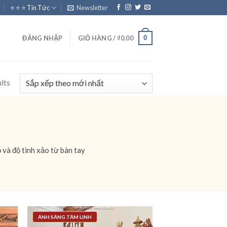
⭐️ ⭐️ ⭐️ Tin Tức
Newsletter
0
ĐĂNG NHẬP
GIỎ HÀNG /
₫
0.00
lts
 và độ tinh xảo từ bàn tay
ÁNH SÁNG TÂM LINH