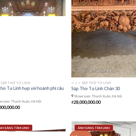
 ⭐️ SÂP THỜ TỨ LINH
⭐️ ⭐️ ⭐️ SÂP THỜ TỨ LINH
thờ Tứ Linh hợp với hoành phi câu
Sập Thờ Tứ Linh Chân 30
Showroom: Thanh Xuân, Hà Nội
room: Thanh Xuân, Hà Nội
₫
28,000,000.00
000,000.00
NH SÁNG TÂM LINH
ÁNH SÁNG TÂM LINH