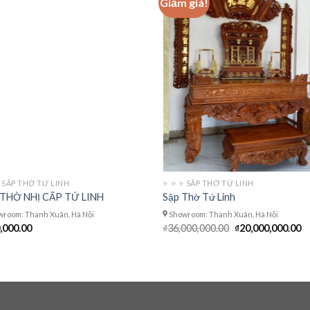
Giảm giá!
 ⭐️ SÂP THỜ TỨ LINH
⭐️ ⭐️ ⭐️ SÂP THỜ TỨ LINH
 THỜ NHỊ CẤP TỨ LINH
Sập Thờ Tứ Linh
room: Thanh Xuân, Hà Nội
Showroom: Thanh Xuân, Hà Nội
Giá
Gi
,000.00
₫
36,000,000.00
₫
20,000,000.00
gốc
hi
là:
tạ
₫36,000,000.00.
là:
₫2