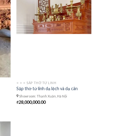
⭐️ ⭐️ ⭐️ SÂP THỜ TỨ LINH
Sập thờ tứ linh dạ lệch và dạ cân
Showroom: Thanh Xuân, Hà Nội
₫
28,000,000.00