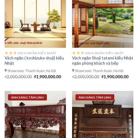
VÁCH NGĂN KIỂU NHẬT
VÁCH NGĂN KIỂU NHẬT
Vách ngăn ( koshizuke shoji) kiểu
Vách ngăn Shoji tatami kiểu Nhật
Nhật
ngăn phòng khách và bếp
Showroom: Thanh Xuân, Hà Nội
Showroom: Thanh Xuân, Hà Nội
Giá
Giá
Giá
Giá
₫
2,000,000.00
₫
1,900,000.00
₫
2,000,000.00
₫
1,900,000.00
gốc
hiện
gốc
hiện
là:
tại
là:
tại
₫2,000,000.00.
là:
₫2,000,000.00.
là:
₫1,900,000.00.
₫1,9
ÁNH SÁNG TÂM LINH
ÁNH SÁNG TÂM LINH