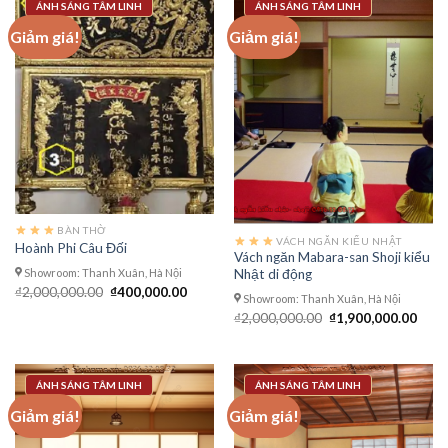
ÁNH SÁNG TÂM LINH
ÁNH SÁNG TÂM LINH
Giảm giá!
Giảm giá!
BÀN THỜ
VÁCH NGĂN KIỂU NHẬT
Hoành Phi Câu Đối
Vách ngăn Mabara-san Shoji kiểu
Showroom: Thanh Xuân, Hà Nội
Nhật di động
Giá
Giá
₫
2,000,000.00
₫
400,000.00
Showroom: Thanh Xuân, Hà Nội
gốc
hiện
là:
tại
Giá
Giá
₫
2,000,000.00
₫
1,900,000.00
₫2,000,000.00.
là:
gốc
hiện
₫400,000.00.
là:
tại
₫2,000,000.00.
là:
₫1,9
ÁNH SÁNG TÂM LINH
ÁNH SÁNG TÂM LINH
Giảm giá!
Giảm giá!