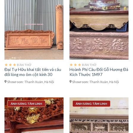
BÀN THỜ
BÀN THỜ
Đại Tự Hữu khai tất tiên và câu
Hoành Phi Câu Đối Gỗ Hương Đá
đối lòng mo ôm cột kính 30
Kích Thước 1M97
Showroom: Thanh Xuân, Hà Nội
Showroom: Thanh Xuân, Hà Nội
ÁNH SÁNG TÂM LINH
ÁNH SÁNG TÂM LINH