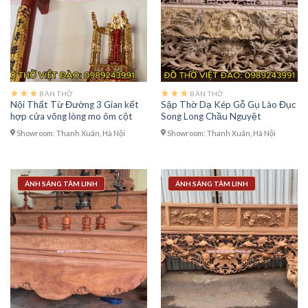
BÀN THỜ
BÀN THỜ
Nội Thất Từ Đường 3 Gian kết
Sập Thờ Dạ Kép Gỗ Gụ Lào Đục
hợp cửa võng lòng mo ôm cột
Song Long Chầu Nguyệt
Showroom: Thanh Xuân, Hà Nội
Showroom: Thanh Xuân, Hà Nội
ÁNH SÁNG TÂM LINH
ÁNH SÁNG TÂM LINH