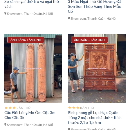
So sánh ngai thờ trụ và ngai thờ
3 Mẫu Ngai Thờ Gỗ Hương Đá
vách
Sơn Son Thếp Vàng Theo Mẫu
Cổ
Showroom: Thanh Xuân, Hà Nội
Showroom: Thanh Xuân, Hà Nội
ÁNH SÁNG TÂM LINH
ÁNH SÁNG TÂM LINH
BÀN THỜ
BÀN THỜ
Câu Đối Lòng Mo Ôm Cột 3m
Bình phong gỗ Lục Hạc Quần
Cho Cột 35
Tùng 2 mặt cho nhà thờ – Kích
thước 2,1 x 1,55 m
Showroom: Thanh Xuân, Hà Nội
Showroom: Thanh Xuân, Hà Nội