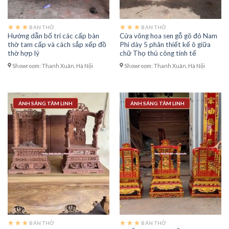
BÀN THỜ
BÀN THỜ
Hướng dẫn bố trí các cấp bàn
Cửa võng hoa sen gỗ gõ đỏ Nam
thờ tam cấp và cách sắp xếp đồ
Phi dày 5 phân thiết kế ô giữa
thờ hợp lý
chữ Thọ thủ công tinh tế
Showroom: Thanh Xuân, Hà Nội
Showroom: Thanh Xuân, Hà Nội
ÁNH SÁNG TÂM LINH
ÁNH SÁNG TÂM LINH
BÀN THỜ
BÀN THỜ