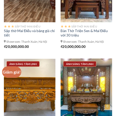
SẬP THỜ MAI ĐIỂU
SẬP THỜ MAI ĐIỂU
Sập thờ Mai Điểu và bảng giá chi
Bàn Thờ Triện Sen & Mai Điểu
tiết
với 30 triệu
Showroom: Thanh Xuân, Hà Nội
Showroom: Thanh Xuân, Hà Nội
₫
20,000,000.00
₫
20,000,000.00
ÁNH SÁNG TÂM LINH
ÁNH SÁNG TÂM LINH
Giảm giá!