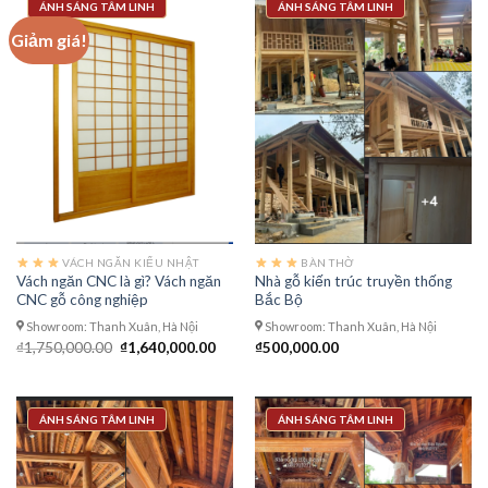
ÁNH SÁNG TÂM LINH
ÁNH SÁNG TÂM LINH
Giảm giá!
VÁCH NGĂN KIỂU NHẬT
BÀN THỜ
Vách ngăn CNC là gì? Vách ngăn
Nhà gỗ kiến trúc truyền thống
CNC gỗ công nghiệp
Bắc Bộ
Showroom: Thanh Xuân, Hà Nội
Showroom: Thanh Xuân, Hà Nội
Giá
Giá
₫
1,750,000.00
₫
1,640,000.00
₫
500,000.00
gốc
hiện
là:
tại
₫1,750,000.00.
là:
₫1,640,000.00.
ÁNH SÁNG TÂM LINH
ÁNH SÁNG TÂM LINH