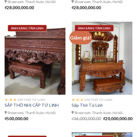
Showroom: Thanh Xuân, Hà Nội
Showroom: Thanh Xuân, Hà Nội
₫
28,000,000.00
₫
28,000,000.00
ÁNH SÁNG TÂM LINH
ÁNH SÁNG TÂM LINH
Giảm giá!
SÂP THỜ TỨ LINH
SÂP THỜ TỨ LINH
SẬP THỜ NHỊ CẤP TỨ LINH
Sập Thờ Tứ Linh
Showroom: Thanh Xuân, Hà Nội
Showroom: Thanh Xuân, Hà Nội
Giá
Gi
₫
500,000.00
₫
36,000,000.00
₫
20,000,000.00
gốc
hi
là:
tạ
₫36,000,000.00.
là:
₫2