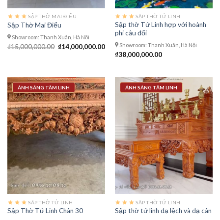
SẬP THỜ MAI ĐIỂU
SÂP THỜ TỨ LINH
Sập thờ Tứ Linh hợp với hoành
Sập Thờ Mai Điểu
phi câu đối
Showroom: Thanh Xuân, Hà Nội
Showroom: Thanh Xuân, Hà Nội
Giá
Giá
₫
15,000,000.00
₫
14,000,000.00
gốc
hiện
₫
38,000,000.00
là:
tại
₫15,000,000.00.
là:
₫14,000,000.00.
ÁNH SÁNG TÂM LINH
ÁNH SÁNG TÂM LINH
SÂP THỜ TỨ LINH
SÂP THỜ TỨ LINH
Sập Thờ Tứ Linh Chân 30
Sập thờ tứ linh dạ lệch và dạ cân