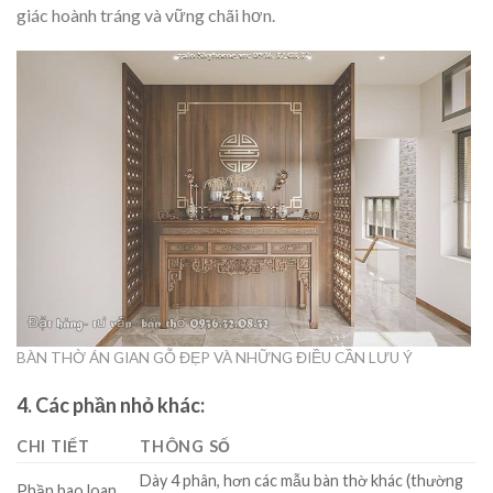
giác hoành tráng và vững chãi hơn.
BÀN THỜ ÁN GIAN GỖ ĐẸP VÀ NHỮNG ĐIỀU CẦN LƯU Ý
4. Các phần nhỏ khác:
CHI TIẾT
THÔNG SỐ
Dày 4 phân, hơn các mẫu bàn thờ khác (thường
Phần bao loan