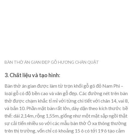
BÀN THỜ ÁN GIAN ĐẸP GỖ HƯƠNG CHÂN QUẬT
3. Chất liệu và tạo hình:
Bàn thờ án gian được làm từ trọn khối gỗ gõ đỏ Nam Phi –
loại gỗ có độ bền cao và vân gỗ đẹp. Các đường nét trên bàn
thờ được chạm khắc tỉ mỉ với từng chi tiết với chân 14, vai 8,
và bản 10. Phần mặt bàn rất lớn, dày dặn theo kích thước bề
thế: dài 2,14m, rộng 1,55m, giống như một mặt sập ngồi thật
sự cải tiến nhiều so với các mẫu bàn thờ Ô xa thông thường
trên thị trường, vốn chỉ có khoảng 15 ô có tới 19 ô tạo cảm