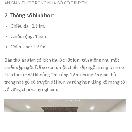
ÁN GIAN THỜ TRONG NHÀ GỖ CỔ TRUYỀN
2. Thông số hình học:
Chiều dài: 2,14m.
Chiều rộng: 1,55m.
Chiều cao: 1,27m.
Bàn thờ án gian có kích thước rất lớn, gần giống như một
chiếc sập ngồi. Để so sánh, một chiếc sập ngồi trung bình có
kích thước dài khoảng 2m, rộng 1,6m nhưng án gian thờ
trong nhà gỗ cổ truyền dài hơn và rộng hơn đáng kể mang tới
vẻ vững chãi và uy nghiêm.