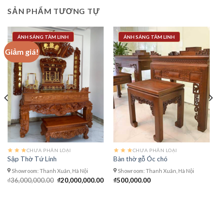
SẢN PHẨM TƯƠNG TỰ
ÁNH SÁNG TÂM LINH
ÁNH SÁNG TÂM LINH
Giảm giá!
CHƯA PHÂN LOẠI
CHƯA PHÂN LOẠI
Sập Thờ Tứ Linh
Bàn thờ gỗ Óc chó
Showroom: Thanh Xuân, Hà Nội
Showroom: Thanh Xuân, Hà Nội
Giá
Giá
₫
36,000,000.00
₫
20,000,000.00
₫
500,000.00
n
gốc
hiện
là:
tại
₫36,000,000.00.
là:
650,000.00.
₫20,000,000.00.