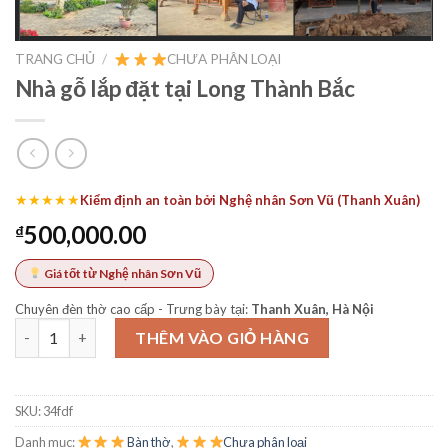
TRANG CHỦ
/
CHƯA PHÂN LOẠI
Nhà gỗ lắp đặt tại Long Thành Bắc
★★★★★
Kiểm định an toàn bởi Nghệ nhân Sơn Vũ (Thanh Xuân)
500,000.00
₫
Giá tốt từ Nghệ nhân Sơn Vũ
Chuyên đèn thờ cao cấp - Trưng bày tại:
Thanh Xuân, Hà Nội
Nhà gỗ lắp đặt tại Long Thành Bắc số lượng
THÊM VÀO GIỎ HÀNG
SKU:
34fdf
Danh mục:
Bàn thờ
,
Chưa phân loại