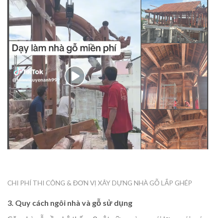
CHI PHÍ THI CÔNG & ĐƠN VỊ XÂY DỰNG NHÀ GỖ LẮP GHÉP
3. Quy cách ngôi nhà và gỗ sử dụng