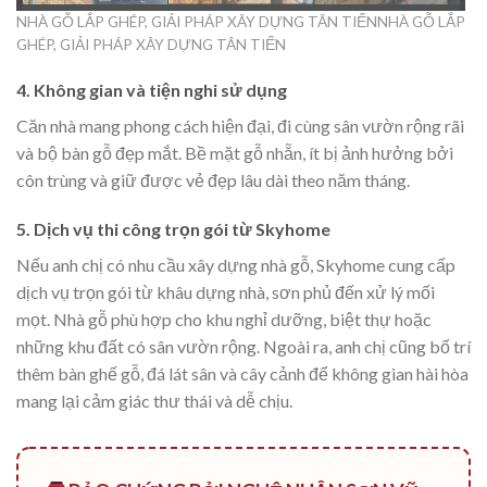
NHÀ GỖ LẮP GHÉP, GIẢI PHÁP XÂY DỰNG TÂN TIẾNNHÀ GỖ LẮP
GHÉP, GIẢI PHÁP XÂY DỰNG TÂN TIẾN
4. Không gian và tiện nghi sử dụng
Căn nhà mang phong cách hiện đại, đi cùng sân vườn rộng rãi
và bộ bàn gỗ đẹp mắt. Bề mặt gỗ nhẵn, ít bị ảnh hưởng bởi
côn trùng và giữ được vẻ đẹp lâu dài theo năm tháng.
5. Dịch vụ thi công trọn gói từ Skyhome
Nếu anh chị có nhu cầu xây dựng nhà gỗ, Skyhome cung cấp
dịch vụ trọn gói từ khâu dựng nhà, sơn phủ đến xử lý mối
mọt. Nhà gỗ phù hợp cho khu nghỉ dưỡng, biệt thự hoặc
những khu đất có sân vườn rộng. Ngoài ra, anh chị cũng bố trí
thêm bàn ghế gỗ, đá lát sân và cây cảnh để không gian hài hòa
mang lại cảm giác thư thái và dễ chịu.