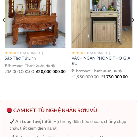
CHƯA PHÂN LOẠI
CHƯA PHÂN LOẠI
VÁCH NGĂN PHÒNG THỜ GIÁ
Sập Thờ Tứ Linh
RẺ
Showroom: Thanh Xuân, Hà Nội
Showroom: Thanh Xuân, Hà Nội
Giá
Giá
₫
36,000,000.00
₫
20,000,000.00
gốc
hiện
Giá
Giá
₫
1,980,000.00
₫
1,750,000.00
n
là:
tại
gốc
hiện
₫36,000,000.00.
là:
là:
tại
₫20,000,000.00.
₫1,980,000.00.
là:
960,000.00.
₫1,7
CAM KẾT TỪ NGHỆ NHÂN SƠN VŨ
An toàn tuyệt đối:
Hệ thống điện tiêu chuẩn, chống chập
cháy, tiết kiệm điện năng.