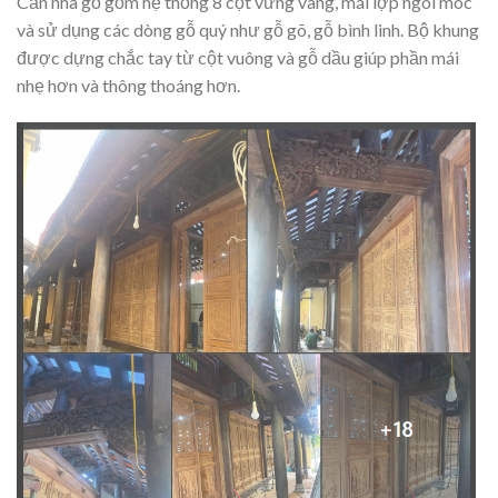
Căn nhà gỗ gồm hệ thống 8 cột vững vàng, mái lợp ngói móc
và sử dụng các dòng gỗ quý như gỗ gõ, gỗ bình linh. Bộ khung
được dựng chắc tay từ cột vuông và gỗ dầu giúp phần mái
nhẹ hơn và thông thoáng hơn.