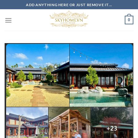
Skip
ADD ANYTHING HERE OR JUST REMOVE IT...
to
content
0