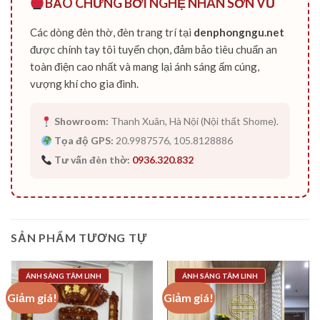
BẢO CHỨNG BỞI NGHỆ NHÂN SƠN VŨ
Các dòng đèn thờ, đèn trang trí tại
denphongngu.net
được chính tay tôi tuyển chọn, đảm bảo tiêu chuẩn an
toàn điện cao nhất và mang lại ánh sáng ấm cúng,
vượng khí cho gia đình.
Showroom:
Thanh Xuân, Hà Nội (Nội thất Shome).
Tọa độ GPS:
20.9987576, 105.8128886
Tư vấn đèn thờ:
0936.320.832
SẢN PHẨM TƯƠNG TỰ
ÁNH SÁNG TÂM LINH
ÁNH SÁNG TÂM LINH
Giảm giá!
Giảm giá!