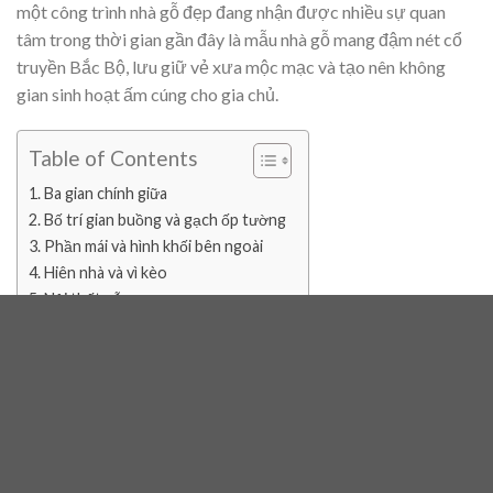
một công trình nhà gỗ đẹp đang nhận được nhiều sự quan
tâm trong thời gian gần đây là mẫu nhà gỗ mang đậm nét cổ
truyền Bắc Bộ, lưu giữ vẻ xưa mộc mạc và tạo nên không
gian sinh hoạt ấm cúng cho gia chủ.
Table of Contents
Ba gian chính giữa
Bố trí gian buồng và gạch ốp tường
Phần mái và hình khối bên ngoài
Hiên nhà và vì kèo
Nội thất gỗ
Ba gian chính giữa
Ngôi nhà được xây dựng theo kiểu ba gian truyền thống, phía
trước gồm 5 bậc ngũ cấp lát gạch đỏ kết hợp hài hòa với sân
và nền nhà. Dòng gạch được lựa chọn là gạch Viglacera Hạ
Long, nổi tiếng về độ bền lâu năm. Mỗi bậc cao 15cm, mặt