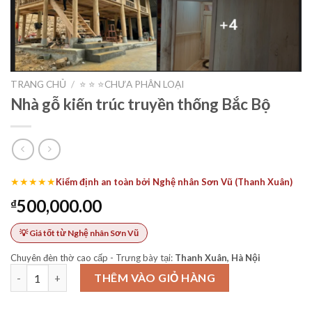
TRANG CHỦ
/
⭐️ ⭐️ ⭐️CHƯA PHÂN LOẠI
Nhà gỗ kiến trúc truyền thống Bắc Bộ
★★★★★
Kiểm định an toàn bởi Nghệ nhân Sơn Vũ (Thanh Xuân)
500,000.00
₫
💡 Giá tốt từ Nghệ nhân Sơn Vũ
Chuyên đèn thờ cao cấp - Trưng bày tại:
Thanh Xuân, Hà Nội
Nhà gỗ kiến trúc truyền thống Bắc Bộ số lượng
THÊM VÀO GIỎ HÀNG