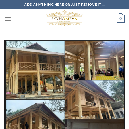
Skip
ADD ANYTHING HERE OR JUST REMOVE IT...
to
content
0