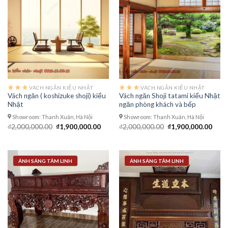
VÁCH NGĂN KIỂU NHẬT
VÁCH NGĂN KIỂU NHẬT
Vách ngăn ( koshizuke shoji) kiểu
Vách ngăn Shoji tatami kiểu Nhật
Nhật
ngăn phòng khách và bếp
Showroom: Thanh Xuân, Hà Nội
Showroom: Thanh Xuân, Hà Nội
Giá
Giá
Giá
Giá
₫
2,000,000.00
₫
1,900,000.00
₫
2,000,000.00
₫
1,900,000.00
gốc
hiện
gốc
hiện
là:
tại
là:
tại
₫2,000,000.00.
là:
₫2,000,000.00.
là:
₫1,900,000.00.
₫1,9
ÁNH SÁNG TÂM LINH
ÁNH SÁNG TÂM LINH