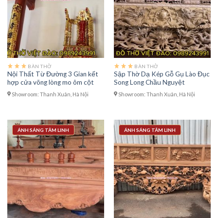
BÀN THỜ
BÀN THỜ
Nội Thất Từ Đường 3 Gian kết
Sập Thờ Dạ Kép Gỗ Gụ Lào Đục
hợp cửa võng lòng mo ôm cột
Song Long Chầu Nguyệt
Showroom: Thanh Xuân, Hà Nội
Showroom: Thanh Xuân, Hà Nội
ÁNH SÁNG TÂM LINH
ÁNH SÁNG TÂM LINH