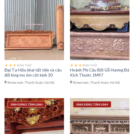
BÀN THỜ
BÀN THỜ
Đại Tự Hữu khai tất tiên và câu
Hoành Phi Câu Đối Gỗ Hương Đá
đối lòng mo ôm cột kính 30
Kích Thước 1M97
Showroom: Thanh Xuân, Hà Nội
Showroom: Thanh Xuân, Hà Nội
ÁNH SÁNG TÂM LINH
ÁNH SÁNG TÂM LINH