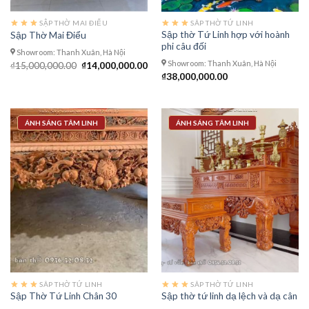
SẬP THỜ MAI ĐIỂU
SÂP THỜ TỨ LINH
Sập thờ Tứ Linh hợp với hoành
Sập Thờ Mai Điểu
phi câu đối
Showroom: Thanh Xuân, Hà Nội
Showroom: Thanh Xuân, Hà Nội
Giá
Giá
₫
15,000,000.00
₫
14,000,000.00
gốc
hiện
₫
38,000,000.00
là:
tại
₫15,000,000.00.
là:
₫14,000,000.00.
ÁNH SÁNG TÂM LINH
ÁNH SÁNG TÂM LINH
SÂP THỜ TỨ LINH
SÂP THỜ TỨ LINH
Sập Thờ Tứ Linh Chân 30
Sập thờ tứ linh dạ lệch và dạ cân