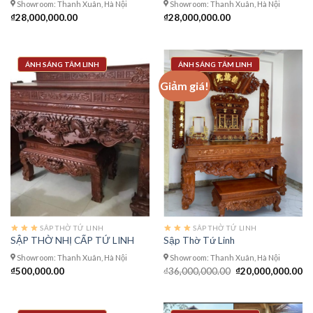
Showroom: Thanh Xuân, Hà Nội
Showroom: Thanh Xuân, Hà Nội
₫
28,000,000.00
₫
28,000,000.00
ÁNH SÁNG TÂM LINH
ÁNH SÁNG TÂM LINH
Giảm giá!
SÂP THỜ TỨ LINH
SÂP THỜ TỨ LINH
SẬP THỜ NHỊ CẤP TỨ LINH
Sập Thờ Tứ Linh
Showroom: Thanh Xuân, Hà Nội
Showroom: Thanh Xuân, Hà Nội
Giá
Gi
₫
500,000.00
₫
36,000,000.00
₫
20,000,000.00
gốc
hi
là:
tạ
₫36,000,000.00.
là:
₫2