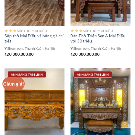
SẬP THỜ MAI ĐIỂU
SẬP THỜ MAI ĐIỂU
Sập thờ Mai Điểu và bảng giá chi
Bàn Thờ Triện Sen & Mai Điểu
tiết
với 30 triệu
Showroom: Thanh Xuân, Hà Nội
Showroom: Thanh Xuân, Hà Nội
₫
20,000,000.00
₫
20,000,000.00
ÁNH SÁNG TÂM LINH
ÁNH SÁNG TÂM LINH
Giảm giá!