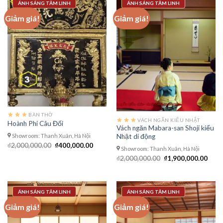
ÁNH SÁNG TÂM LINH
ÁNH SÁNG TÂM LINH
Giảm giá!
Giảm giá!
BÀN THỜ
VÁCH NGĂN KIỂU NHẬT
Hoành Phi Câu Đối
Vách ngăn Mabara-san Shoji kiểu
Showroom: Thanh Xuân, Hà Nội
Nhật di động
Giá
Giá
₫
2,000,000.00
₫
400,000.00
Showroom: Thanh Xuân, Hà Nội
gốc
hiện
là:
tại
Giá
Giá
₫
2,000,000.00
₫
1,900,000.00
₫2,000,000.00.
là:
gốc
hiện
₫400,000.00.
là:
tại
₫2,000,000.00.
là:
₫1,9
ÁNH SÁNG TÂM LINH
ÁNH SÁNG TÂM LINH
Giảm giá!
Giảm giá!