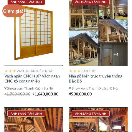
ÁNH SÁNG TÂM LINH
ÁNH SÁNG TÂM LINH
Giảm giá!
VÁCH NGĂN KIỂU NHẬT
BÀN THỜ
Vách ngăn CNC là gì? Vách ngăn
Nhà gỗ kiến trúc truyền thống
CNC gỗ công nghiệp
Bắc Bộ
Showroom: Thanh Xuân, Hà Nội
Showroom: Thanh Xuân, Hà Nội
Giá
Giá
₫
1,750,000.00
₫
1,640,000.00
₫
500,000.00
gốc
hiện
là:
tại
₫1,750,000.00.
là:
₫1,640,000.00.
ÁNH SÁNG TÂM LINH
ÁNH SÁNG TÂM LINH