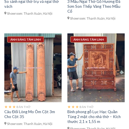
So sánh ngai thờ trụ và ngai thờ
3 Mẫu Ngai Thờ Gỗ Hương Đá
vách
Sơn Son Thếp Vàng Theo Mẫu
Cổ
Showroom: Thanh Xuân, Hà Nội
Showroom: Thanh Xuân, Hà Nội
ÁNH SÁNG TÂM LINH
ÁNH SÁNG TÂM LINH
BÀN THỜ
BÀN THỜ
Câu Đối Lòng Mo Ôm Cột 3m
Bình phong gỗ Lục Hạc Quần
Cho Cột 35
Tùng 2 mặt cho nhà thờ – Kích
thước 2,1 x 1,55 m
Showroom: Thanh Xuân, Hà Nội
Showroom: Thanh Xuân, Hà Nội