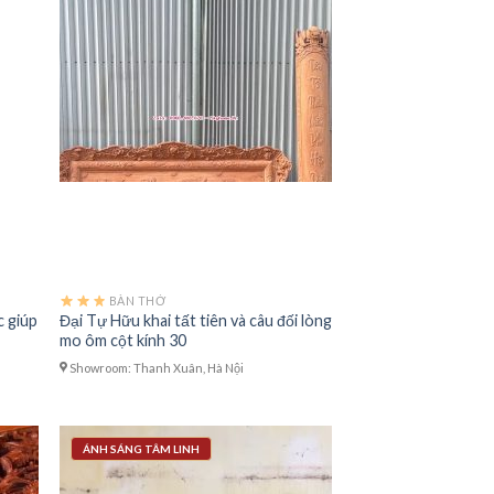
BÀN THỜ
c giúp
Đại Tự Hữu khai tất tiên và câu đối lòng
mo ôm cột kính 30
Showroom: Thanh Xuân, Hà Nội
ÁNH SÁNG TÂM LINH