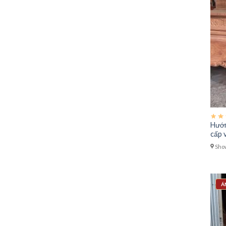
Hướn
cấp 
Show
Á