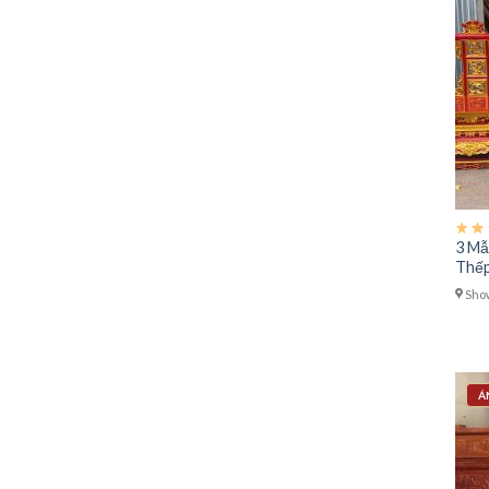
3 Mẫ
Thếp
Show
Á