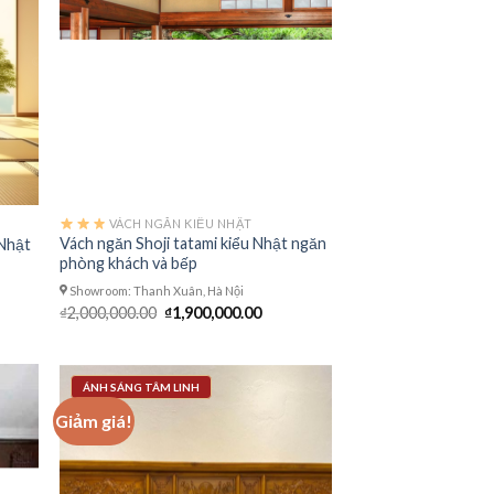
VÁCH NGĂN KIỂU NHẬT
Vách ngăn Shoji tatami kiểu Nhật ngăn
 Nhật
phòng khách và bếp
Showroom: Thanh Xuân, Hà Nội
Giá
Giá
₫
2,000,000.00
₫
1,900,000.00
gốc
hiện
là:
tại
00,000.00.
₫2,000,000.00.
là:
₫1,900,000.00.
ÁNH SÁNG TÂM LINH
Giảm giá!