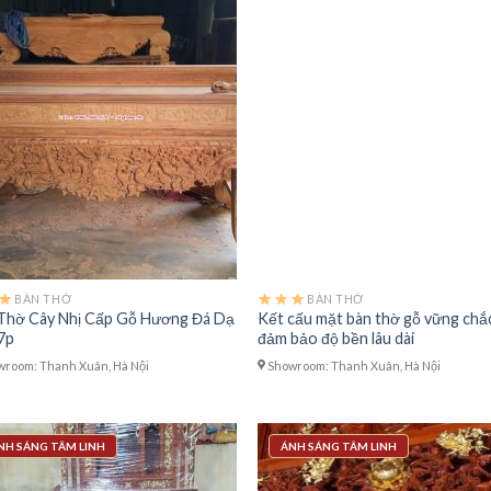
BÀN THỜ
BÀN THỜ
Thờ Cây Nhị Cấp Gỗ Hương Đá Dạ
Kết cấu mặt bàn thờ gỗ vững chắ
7p
đảm bảo độ bền lâu dài
room: Thanh Xuân, Hà Nội
Showroom: Thanh Xuân, Hà Nội
NH SÁNG TÂM LINH
ÁNH SÁNG TÂM LINH