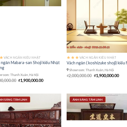
VÁCH NGĂN KIỂU NHẬT
VÁCH NGĂN KIỂU NHẬT
 ngăn Mabara-san Shoji kiểu Nhật
Vách ngăn ( koshizuke shoji) kiểu
ộng
Showroom: Thanh Xuân, Hà Nội
room: Thanh Xuân, Hà Nội
Giá
Giá
₫
2,000,000.00
₫
1,900,000.00
gốc
hiện
Giá
Giá
00,000.00
₫
1,900,000.00
là:
tại
gốc
hiện
₫2,000,000.00.
là:
là:
tại
₫1,9
₫2,000,000.00.
là:
₫1,900,000.00.
NH SÁNG TÂM LINH
ÁNH SÁNG TÂM LINH