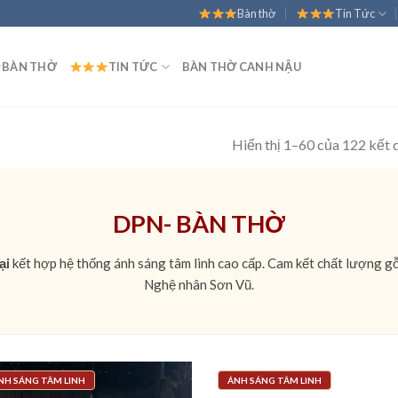
Bàn thờ
Tin Tức
BÀN THỜ
TIN TỨC
BÀN THỜ CANH NẬU
Hiển thị 1–60 của 122 kết 
DPN- BÀN THỜ
ại
kết hợp hệ thống ánh sáng tâm linh cao cấp. Cam kết chất lượng gỗ
Nghệ nhân Sơn Vũ.
NH SÁNG TÂM LINH
ÁNH SÁNG TÂM LINH