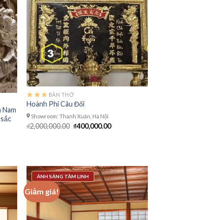
BÀN THỜ
Hoành Phi Câu Đối
á Nam
Showroom: Thanh Xuân, Hà Nội
 sắc
Giá
Giá
₫
2,000,000.00
₫
400,000.00
gốc
hiện
là:
tại
₫2,000,000.00.
là:
₫400,000.00.
ÁNH SÁNG TÂM LINH
Giảm giá!