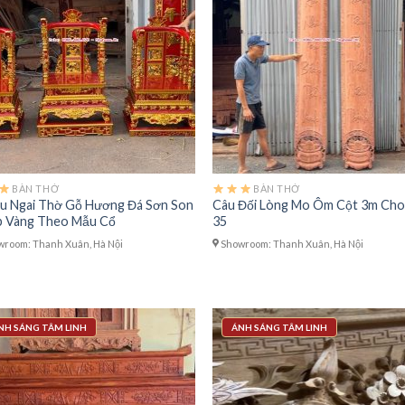
BÀN THỜ
BÀN THỜ
u Ngai Thờ Gỗ Hương Đá Sơn Son
Câu Đối Lòng Mo Ôm Cột 3m Cho
 Vàng Theo Mẫu Cổ
35
room: Thanh Xuân, Hà Nội
Showroom: Thanh Xuân, Hà Nội
NH SÁNG TÂM LINH
ÁNH SÁNG TÂM LINH