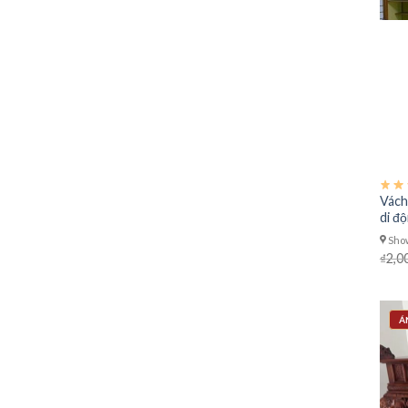
Vách
di đ
Show
₫
2,0
Á