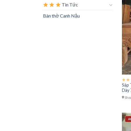
Tin Tức
Bàn thờ Canh Nậu
Sập 
Dày 
Show
Á