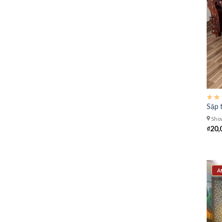
Sập t
Show
₫
20,
Á