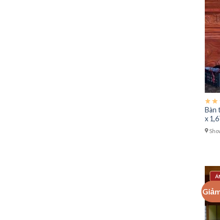
Bàn 
x 1,
Show
Á
Giảm