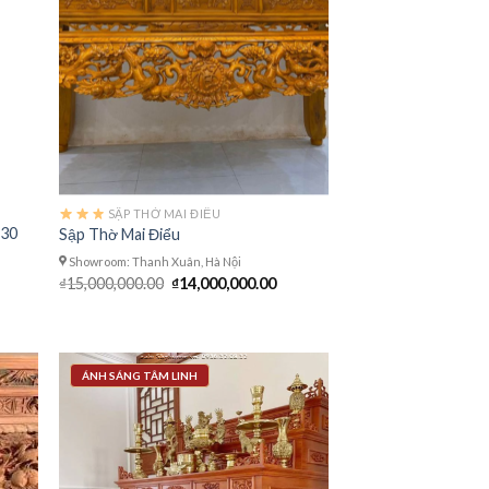
SẬP THỜ MAI ĐIỂU
 30
Sập Thờ Mai Điểu
Showroom: Thanh Xuân, Hà Nội
Giá
Giá
₫
15,000,000.00
₫
14,000,000.00
gốc
hiện
là:
tại
₫15,000,000.00.
là:
₫14,000,000.00.
ÁNH SÁNG TÂM LINH