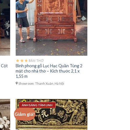
BÀN THỜ
 Cột
Bình phong gỗ Lục Hạc Quần Tùng 2
mặt cho nhà thờ – Kích thước 2,1 x
1,55 m
Showroom: Thanh Xuân, Hà Nội
ÁNH SÁNG TÂM LINH
Giảm giá!