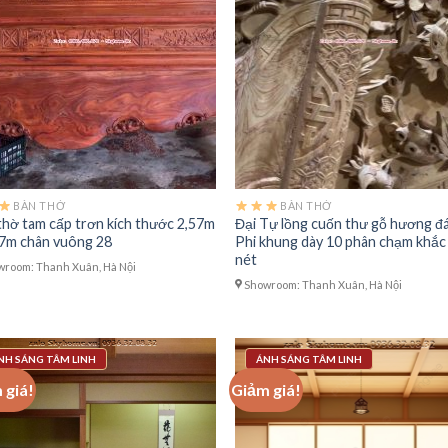
BÀN THỜ
BÀN THỜ
thờ tam cấp trơn kích thước 2,57m
Đại Tự lồng cuốn thư gỗ hương đ
67m chân vuông 28
Phi khung dày 10 phân chạm khắc
nét
room: Thanh Xuân, Hà Nội
Showroom: Thanh Xuân, Hà Nội
NH SÁNG TÂM LINH
ÁNH SÁNG TÂM LINH
 giá!
Giảm giá!