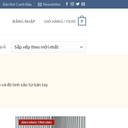
Bàn thờ Canh Nậu
Newsletter
0
ĐĂNG NHẬP
GIỎ HÀNG /
₫
0.00
quả
 và độ tinh xảo từ bàn tay
ÁNH SÁNG TÂM LINH