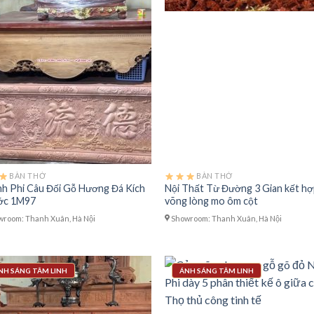
BÀN THỜ
BÀN THỜ
h Phi Câu Đối Gỗ Hương Đá Kích
Nội Thất Từ Đường 3 Gian kết hợ
ớc 1M97
võng lòng mo ôm cột
room: Thanh Xuân, Hà Nội
Showroom: Thanh Xuân, Hà Nội
NH SÁNG TÂM LINH
ÁNH SÁNG TÂM LINH