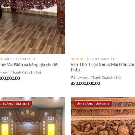
SẬP THỜ MAI ĐIỂU
SẬP THỜ MAI ĐIỂU
Bàn Thờ Triện Sen & Mai Điểu với
hờ Mai Điểu và bảng giá chi tiết
triệu
room: Thanh Xuân, Hà Nội
Showroom: Thanh Xuân, Hà Nội
000,000.00
₫
20,000,000.00
NH SÁNG TÂM LINH
ÁNH SÁNG TÂM LINH