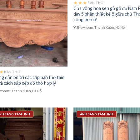
BÀN THỜ
Cửa võng hoa sen gỗ gõ đỏ Nam 
dày 5 phân thiết kế ô giữa chữ Th
công tinh tế
Showroom: Thanh Xuân, Hà Nội
BÀN THỜ
g dẫn bố trí các cấp bàn thờ tam
và cách sắp xếp đồ thờ hợp lý
room: Thanh Xuân, Hà Nội
NH SÁNG TÂM LINH
ÁNH SÁNG TÂM LINH