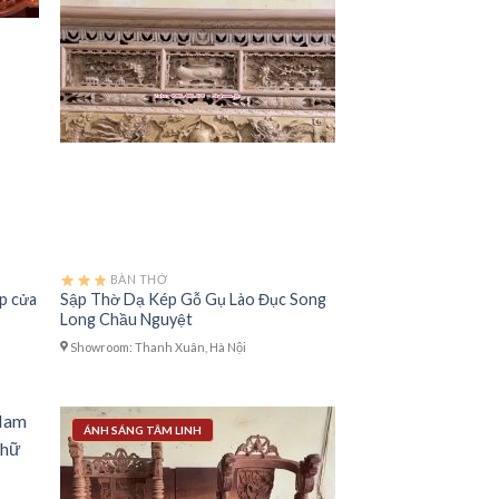
BÀN THỜ
p cửa
Sập Thờ Dạ Kép Gỗ Gụ Lào Đục Song
Long Chầu Nguyệt
Showroom: Thanh Xuân, Hà Nội
ÁNH SÁNG TÂM LINH