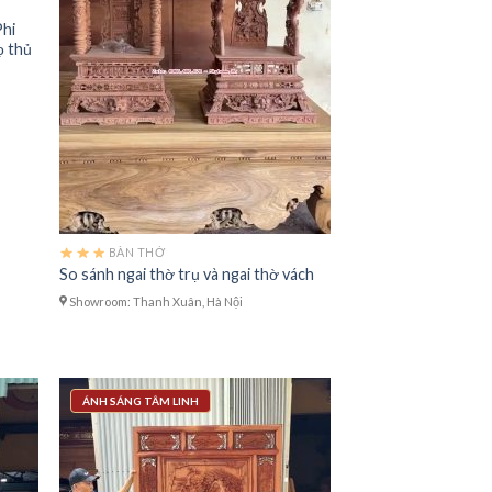
Phi
ọ thủ
BÀN THỜ
So sánh ngai thờ trụ và ngai thờ vách
Showroom: Thanh Xuân, Hà Nội
ÁNH SÁNG TÂM LINH