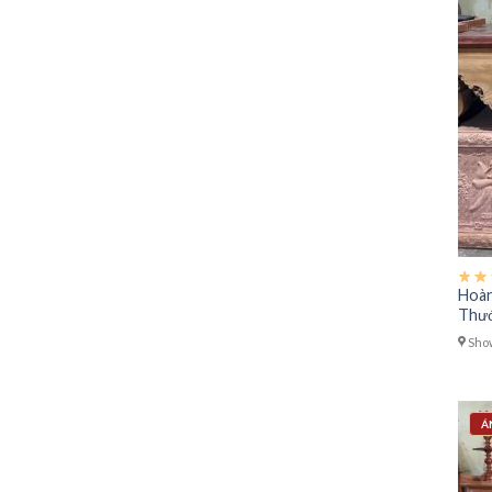
Hoàn
Thư
Show
Á