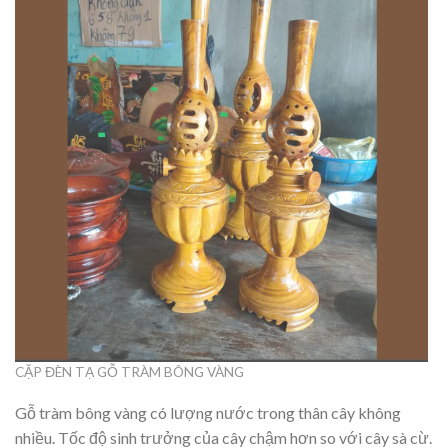
CẶP ĐÈN TẠ GỖ TRÀM BÔNG VÀNG
Gỗ tràm bông vàng có lượng nước trong thân cây không
nhiều. Tốc độ sinh trưởng của cây chậm hơn so với cây sà cừ.