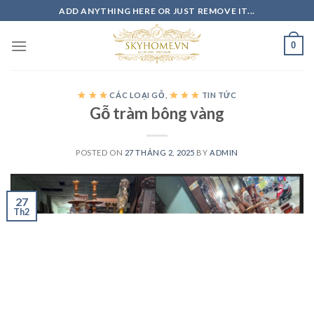
Skip
ADD ANYTHING HERE OR JUST REMOVE IT...
to
content
0
CÁC LOẠI GỖ
,
TIN TỨC
Gỗ tràm bông vàng
POSTED ON
27 THÁNG 2, 2025
BY
ADMIN
27
Th2