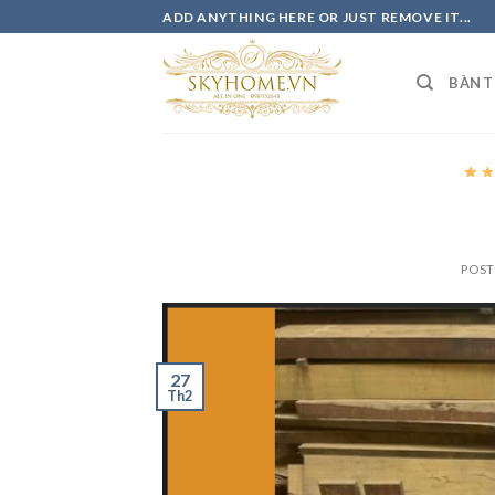
Skip
ADD ANYTHING HERE OR JUST REMOVE IT...
to
content
BÀN 
POS
27
Th2