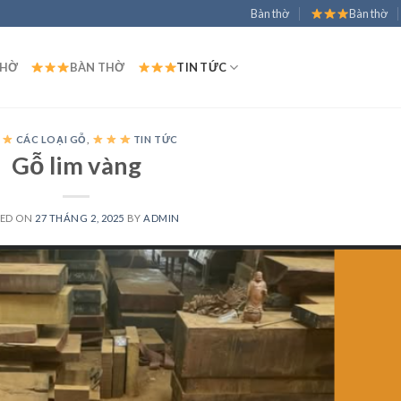
Bàn thờ
Bàn thờ
THỜ
BÀN THỜ
TIN TỨC
CÁC LOẠI GỖ
,
TIN TỨC
Gỗ lim vàng
TED ON
27 THÁNG 2, 2025
BY
ADMIN