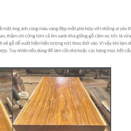
bề mặt óng ánh cùng màu vàng đẹp mắt phù hợp với những ai yêu t
ao, thậm chí cứng hơn cả lim xanh khá giống gỗ căm xe, tức là vừ
h xẻ gỗ dễ xuất hiện hiện tượng nứt theo thớ vân. Vì vậy khi làm n
 hợp. Tuy nhiên nếu dùng để làm cột nhà hoặc các hạng mục kết cấ