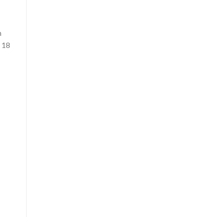
m
 18