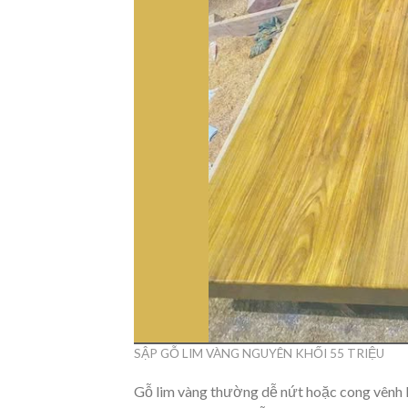
SẬP GỖ LIM VÀNG NGUYÊN KHỐI 55 TRIỆU
Gỗ lim vàng thường dễ nứt hoặc cong vênh khi