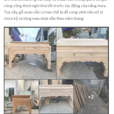
công cũng thích nghi khá tốt trước tác động của nắng mưa.
Tuy vậy, gỗ xoan vẫn có hạn chế là dễ cong vênh nếu xử lý
chưa kỹ và tông màu nhạt dần theo năm tháng.