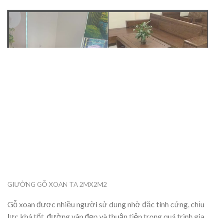
GIƯỜNG GỖ XOAN TA 2MX2M2
Gỗ xoan được nhiều người sử dụng nhờ đặc tính cứng, chịu
lực khá tốt, đường vân đẹp và thuận tiện trong quá trình gia