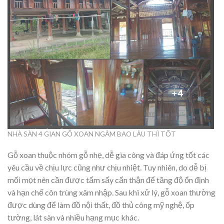
NHÀ SÀN 4 GIAN GỖ XOAN NGÂM BAO LÂU THÌ TỐT
Gỗ xoan thuộc nhóm gỗ nhẹ, dễ gia công và đáp ứng tốt các
yêu cầu về chịu lực cũng như chịu nhiệt. Tuy nhiên, do dễ bị
mối mọt nên cần được tẩm sấy cẩn thận để tăng độ ổn định
và hạn chế côn trùng xâm nhập. Sau khi xử lý, gỗ xoan thường
được dùng để làm đồ nội thất, đồ thủ công mỹ nghệ, ốp
tường, lát sàn và nhiều hạng mục khác.