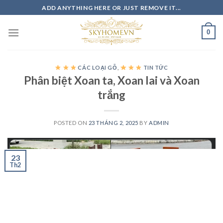
Skip
ADD ANYTHING HERE OR JUST REMOVE IT...
to
content
0
CÁC LOẠI GỖ
,
TIN TỨC
Phân biệt Xoan ta, Xoan lai và Xoan
trắng
POSTED ON
23 THÁNG 2, 2025
BY
ADMIN
23
Th2