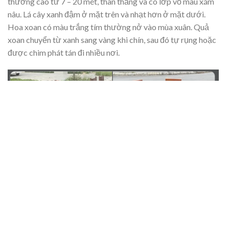
thường cao từ 7 – 20 mét, thân thẳng và có lớp vỏ màu xám
nâu. Lá cây xanh đậm ở mặt trên và nhạt hơn ở mặt dưới.
Hoa xoan có màu trắng tím thường nở vào mùa xuân. Quả
xoan chuyển từ xanh sang vàng khi chín, sau đó tự rụng hoặc
được chim phát tán đi nhiều nơi.