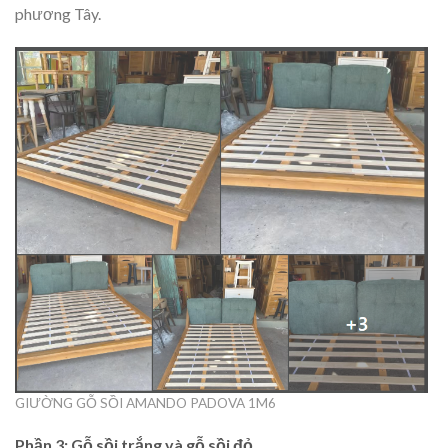
phương Tây.
GIƯỜNG GỖ SỒI AMANDO PADOVA 1M6
Phần 3: Gỗ sồi trắng và gỗ sồi đỏ