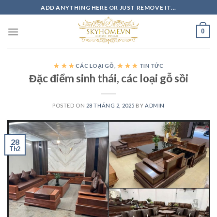
Skip
ADD ANYTHING HERE OR JUST REMOVE IT...
to
content
0
CÁC LOẠI GỖ
,
TIN TỨC
Đặc điểm sinh thái, các loại gỗ sồi
POSTED ON
28 THÁNG 2, 2025
BY
ADMIN
28
Th2