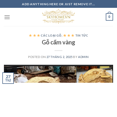
Skip
ADD ANYTHING HERE OR JUST REMOVE IT...
to
content
0
CÁC LOẠI GỖ
,
TIN TỨC
Gỗ cẩm vàng
POSTED ON
27 THÁNG 2, 2025
BY
ADMIN
27
Th2