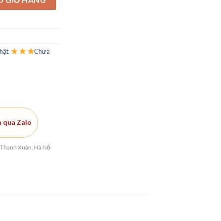
hật
,
Chưa
h qua Zalo
 Thanh Xuân, Hà Nội