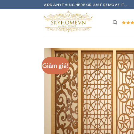
Skip
ADD ANYTHING HERE OR JUST REMOVE IT...
to
content
Giảm giá!