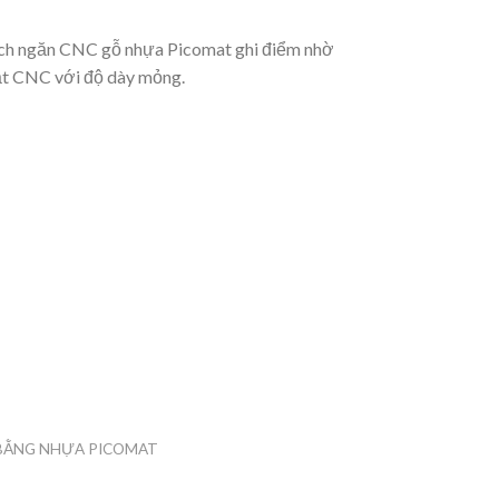
 Vách ngăn CNC gỗ nhựa Picomat ghi điểm nhờ
ắt CNC với độ dày mỏng.
BẰNG NHỰA PICOMAT