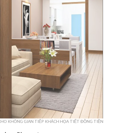
CHO KHÔNG GIAN TIẾP KHÁCH HỌA TIẾT ĐỒNG TIỀN