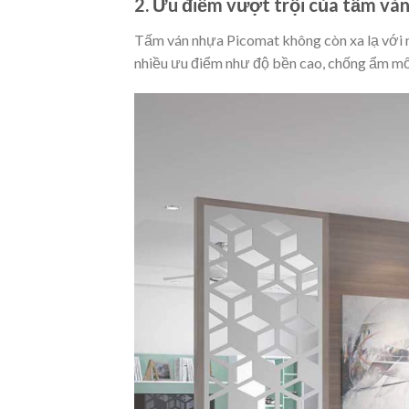
2. Ưu điểm vượt trội của tấm vá
Tấm ván nhựa Picomat không còn xa lạ với n
nhiều ưu điểm như độ bền cao, chống ẩm mố