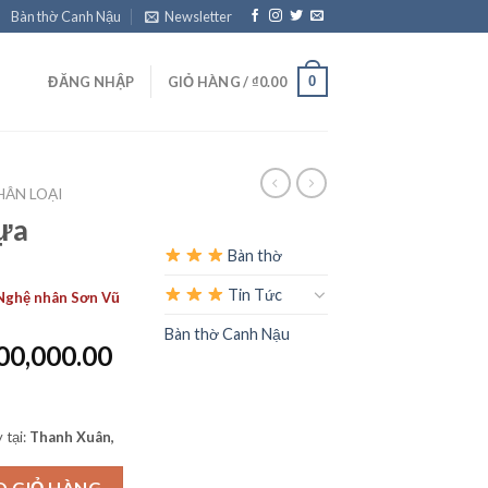
Bàn thờ Canh Nậu
Newsletter
0
ĐĂNG NHẬP
GIỎ HÀNG /
₫
0.00
ÂN LOẠI
ựa
Bàn thờ
Tin Tức
 Nghệ nhân Sơn Vũ
Bàn thờ Canh Nậu
Giá
00,000.00
hiện
tại
00,000.00.
là:
 tại:
Thanh Xuân,
₫2,100,000.00.
O GIỎ HÀNG