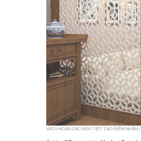
VÁCH NGĂN CNC HỌA TIẾT TẠO ĐIỂM NHẤN 