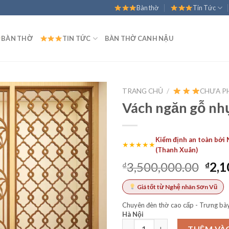
Bàn thờ
Tin Tức
BÀN THỜ
TIN TỨC
BÀN THỜ CANH NẬU
TRANG CHỦ
/
CHƯA PH
Vách ngăn gỗ nh
Kiểm định an toàn bởi
★★★★★
(Thanh Xuân)
Giá
3,500,000.00
2,1
₫
₫
gốc
Giá tốt từ Nghệ nhân Sơn Vũ
là:
₫3,5
Chuyên đèn thờ cao cấp - Trưng bày
Hà Nội
Vách ngăn gỗ nhựa số lượng
THÊM VÀ