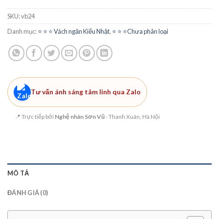
SKU:
vb24
Danh mục:
⭐️ ⭐️ ⭐️ Vách ngăn Kiểu Nhật
,
⭐️ ⭐️ ⭐️Chưa phân loại
Tư vấn ánh sáng tâm linh qua Zalo
📍 Trực tiếp bởi
Nghệ nhân Sơn Vũ
- Thanh Xuân, Hà Nội
MÔ TẢ
ĐÁNH GIÁ (0)