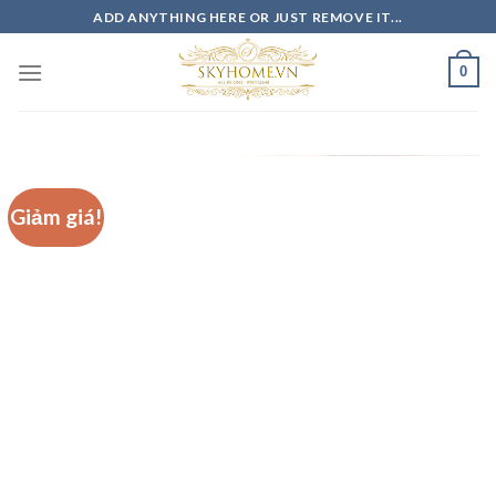
Skip
ADD ANYTHING HERE OR JUST REMOVE IT...
to
content
0
Giảm giá!