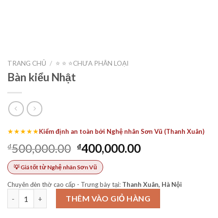
TRANG CHỦ
/
⭐️ ⭐️ ⭐️CHƯA PHÂN LOẠI
Bàn kiểu Nhật
★★★★★
Kiểm định an toàn bởi Nghệ nhân Sơn Vũ (Thanh Xuân)
Giá
Giá
500,000.00
400,000.00
₫
₫
gốc
hiện
💡 Giá tốt từ Nghệ nhân Sơn Vũ
là:
tại
₫500,000.00.
là:
Chuyên đèn thờ cao cấp - Trưng bày tại:
Thanh Xuân, Hà Nội
₫400,000.00.
Bàn kiểu Nhật số lượng
THÊM VÀO GIỎ HÀNG