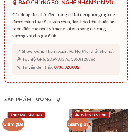
🏮 BẢO CHỨNG BỞI NGHỆ NHÂN SƠN VŨ
Các dòng đèn thờ, đèn trang trí tại
denphongngu.net
được chính tay tôi tuyển chọn, đảm bảo tiêu chuẩn an
toàn điện cao nhất và mang lại ánh sáng ấm cúng,
vượng khí cho gia đình.
📍
Showroom:
Thanh Xuân, Hà Nội (Nội thất Shome).
🌍
Tọa độ GPS:
20.9987576, 105.8128886
📞
Tư vấn đèn thờ:
0936.320.832
SẢN PHẨM TƯƠNG TỰ
ÁNH SÁNG TÂM LINH
ÁNH SÁNG TÂM LINH
Giảm giá!
Giảm giá!