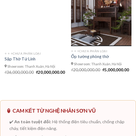
⭐️ ⭐️ ⭐️CHƯA PHÂN LOẠI
⭐️ ⭐️ ⭐️CHƯA PHÂN LOẠI
Ốp tường phòng thờ
Sập Thờ Tứ Linh
Showroom: Thanh Xuân, Hà Nội
Showroom: Thanh Xuân, Hà Nội
Giá
Giá
₫
20,000,000.00
₫
5,000,000.00
Giá
Giá
₫
36,000,000.00
₫
20,000,000.00
gốc
hiệ
gốc
hiện
là:
tại
là:
tại
₫20,000,000.00.
là:
₫36,000,000.00.
là:
₫5,
₫20,000,000.00.
🏮 CAM KẾT TỪ NGHỆ NHÂN SƠN VŨ
✔️
An toàn tuyệt đối:
Hệ thống điện tiêu chuẩn, chống chập
cháy, tiết kiệm điện năng.