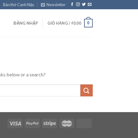
Bàn thờ Canh Nậu
Newsletter
0
ĐĂNG NHẬP
GIỎ HÀNG /
₫
0.00
inks below or a search?