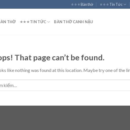
⭐️ ⭐️ ⭐️ Bàn thờ
⭐️ ⭐️ ⭐️ Tin Tức
⭐️ BÀN THỜ
⭐️ ⭐️ ⭐️ TIN TỨC
BÀN THỜ CANH NẬU
ps! That page can’t be found.
ooks like nothing was found at this location. Maybe try one of the l